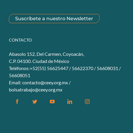
Suscríbete a nuestro Newsletter
CONTACTO
Abasolo 152, Del Carmen, Coyoacán,
C.P. 04100. Ciudad de México
Teléfonos:+52(55) 56625447 / 56622370 / 56608031 /
56608051
Email:
contacto@ceey.org.mx
/
bolsatrabajo@ceey.org.mx
Facebook
Twitter
YouTube
Linkedin
Instagram