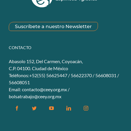
Suscríbete a nuestro Newsletter
CONTACTO
Abasolo 152, Del Carmen, Coyoacán,
C.P. 04100. Ciudad de México
Teléfonos:+52(55) 56625447 / 56622370 / 56608031 /
56608051
Email:
contacto@ceey.org.mx
/
bolsatrabajo@ceey.org.mx
Facebook
Twitter
YouTube
Linkedin
Instagram