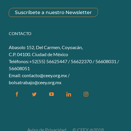
Suscríbete a nuestro Newsletter
CONTACTO
Abasolo 152, Del Carmen, Coyoacán,
C.P. 04100. Ciudad de México
Teléfonos:+52(55) 56625447 / 56622370 / 56608031 /
56608051
Email:
contacto@ceey.org.mx
/
bolsatrabajo@ceey.org.mx
Aviso de Privacidad
© CEEY @2018