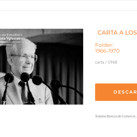
CARTA A LO
Folder:
1966-1970
carta / 1968
DESCA
Sistema Bancos de Comercio, 