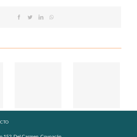
Facebook
Twitter
Linkedin
Whatsapp
CTO
o 152, Del Carmen, Coyoacán,