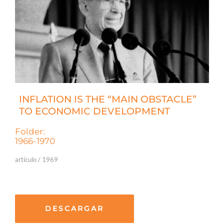
INFLATION IS THE “MAIN OBSTACLE”
TO ECONOMIC DEVELOPMENT
Folder:
1966-1970
artículo / 1969
DESCARGAR