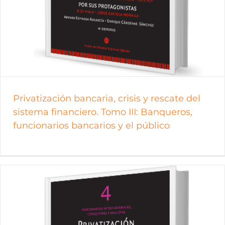
Privatización bancaria, crisis y rescate del
sistema financiero. Tomo III: Banqueros,
funcionarios bancarios y el público