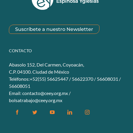
Suscríbete a nuestro Newsletter
CONTACTO
Abasolo 152, Del Carmen, Coyoacán,
C.P. 04100. Ciudad de México
Teléfonos:+52(55) 56625447 / 56622370 / 56608031 /
56608051
Email:
contacto@ceey.org.mx
/
bolsatrabajo@ceey.org.mx
Facebook
Twitter
YouTube
Linkedin
Instagram