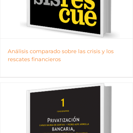
Análisis comparado sobre las crisis y los
rescates financieros