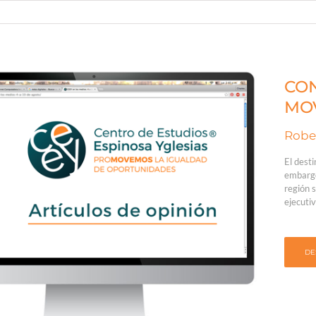
CON
MOV
Rober
El desti
embargo
región s
ejecuti
DE