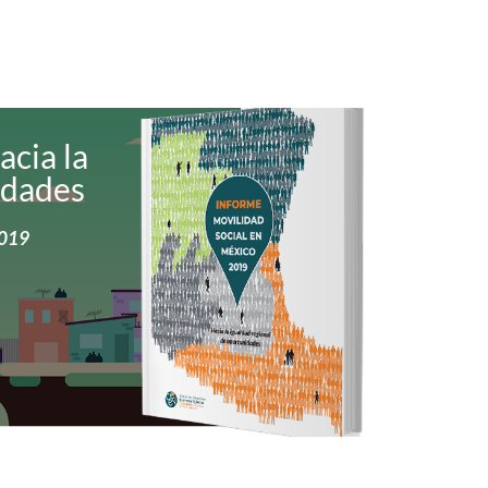
acia la
idades
2019