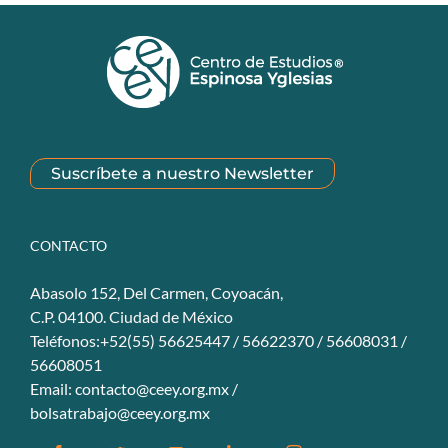
Suscríbete a nuestro Newsletter
CONTACTO
Abasolo 152, Del Carmen, Coyoacán,
C.P. 04100. Ciudad de México
Teléfonos:+52(55) 56625447 / 56622370 / 56608031 /
56608051
Email:
contacto@ceey.org.mx
/
bolsatrabajo@ceey.org.mx
Facebook
Twitter
YouTube
Linkedin
Instagram