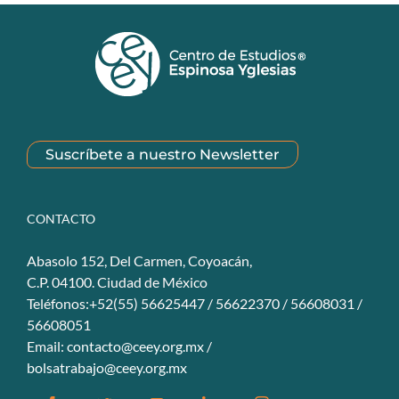
Suscríbete a nuestro Newsletter
CONTACTO
Abasolo 152, Del Carmen, Coyoacán,
C.P. 04100. Ciudad de México
Teléfonos:+52(55) 56625447 / 56622370 / 56608031 /
56608051
Email:
contacto@ceey.org.mx
/
bolsatrabajo@ceey.org.mx
Facebook
Twitter
YouTube
Linkedin
Instagram