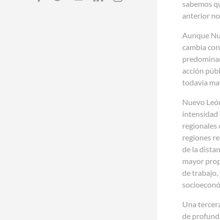
sabemos que
anterior no
Aunque Nuev
cambia con
predominant
acción públ
todavía ma
Nuevo León
intensidad 
regionales 
regiones re
de la dista
mayor propo
de trabajo,
socioeconó
Una tercera
de profundi