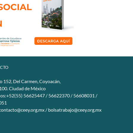
CTO
o 152, Del Carmen, Coyoacán,
4100. Ciudad de México
nos:+52(55) 56625447 / 56622370 / 56608031 /
051
contacto@ceey.org.mx
/
bolsatrabajo@ceey.org.mx