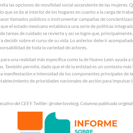
mita las opciones de movilidad social ascendente de las mujeres. Q
io que se da al interior de los hogares en cuanto a la carga de tr
hacer llamados públicos o instrumentar campañas de concientizaci
 que el estado mexicano establezca una serie de políticas integrad
 de tareas de cuidado se revierta y así se logre que, principalment
ra decidir sobre el curso de su vida. Lo anterior debe ir acompañado 
onsabilidad de toda la variedad de actores.
para una realidad más específica como la de Nuevo León ayuda a ide
 También permite, dado que el de la entidad es un contexto más f
la manifestación e intensidad de los componentes principales de la
 establecimiento de prioridades nacionales de acción para impulsar l
jecutivo del CEEY. Twitter: @robertovelezg. Columna publicada origin