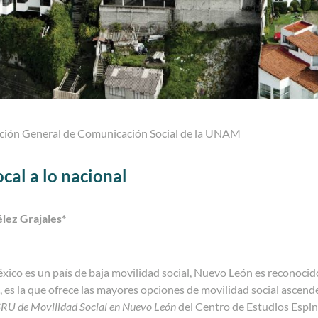
cción General de Comunicación Social de la UNAM
ocal a lo nacional
lez Grajales*
ico es un país de baja movilidad social, Nuevo León es reconocid
, es la que ofrece las mayores opciones de movilidad social ascend
RU de Movilidad Social en Nuevo León
del Centro de Estudios Espin