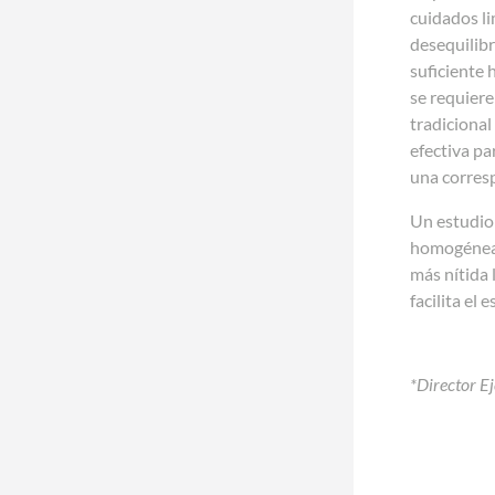
cuidados li
desequilibr
suficiente 
se requiere
tradicional
efectiva pa
una corresp
Un estudio 
homogéneas.
más nítida 
facilita el
*Director E