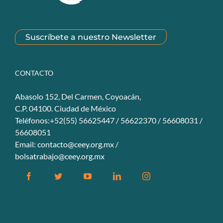
Suscríbete a nuestro Newsletter
CONTACTO
Abasolo 152, Del Carmen, Coyoacán,
C.P. 04100. Ciudad de México
Teléfonos:+52(55) 56625447 / 56622370 / 56608031 /
56608051
Email:
contacto@ceey.org.mx
/
bolsatrabajo@ceey.org.mx
Facebook
Twitter
YouTube
Linkedin
Instagram