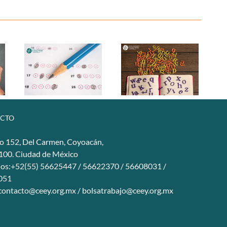
CTO
o 152, Del Carmen, Coyoacán,
4100. Ciudad de México
nos:+52(55) 56625447 / 56622370 / 56608031 /
051
contacto@ceey.org.mx
/
bolsatrabajo@ceey.org.mx