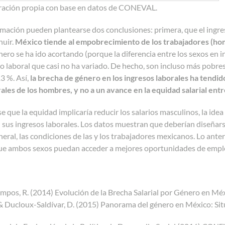
ración propia con base en datos de CONEVAL.
rmación pueden plantearse
dos conclusiones: primera, que el ingre
nuir.
México tiende al empobrecimiento de los trabajadores (ho
énero se ha ido acortando (porque la diferencia entre los sexos en 
so laboral que casi no ha variado. De hecho, son incluso más pobre
3 %. Así,
la brecha de género en los ingresos laborales ha tendid
rales de los hombres, y no a un avance en la equidad salarial en
se que la equidad implicaría reducir los salarios masculinos, la id
sus ingresos laborales. Los datos muestran que deberían diseñars
neral, las condiciones de las y los trabajadores mexicanos. Lo ant
ue ambos sexos puedan acceder a mejores oportunidades de emple
ampos, R. (2014) Evolución de la Brecha Salarial por Género en Mé
& Ducloux-Saldívar, D. (2015) Panorama del género en México: Sit