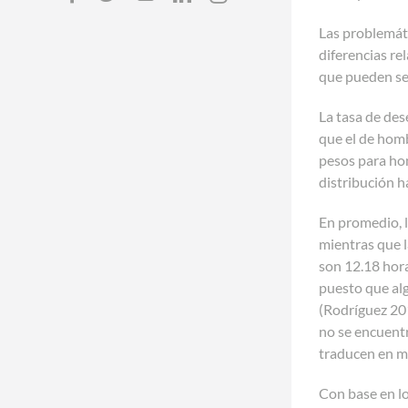
Las problemáti
diferencias re
que pueden ser
La tasa de des
que el de homb
pesos para ho
distribución h
En promedio, 
mientras que l
son 12.18 hora
puesto que al
(Rodríguez 201
no se encuentr
traducen en me
Con base en l