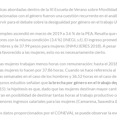
cas abordadas dentro de la XI Escuela de Verano sobre Movilidad 
lacionadas con el género fueron una cuestión recurrente en el anál
vir para el debate sobre la desigualdad por género en el trabajo
empleo ascendió en marzo de 2019 a 3.6 % de la PEA. Resalta que 
res con la misma condición (3.4 %) (INEGI, s.f.). El ingreso prome
mbres y de 37.99 pesos para mujeres (INMUJERES 2018). A pesar de
a favorecido a las mujeres, esto no es necesariamente cierto.
las mujeres trabajan menos horas con remuneración: hasta el 201
as mujeres lo hacen por 37.86 horas. Cuando se hace referencia al 
s semanales en el caso de los hombres y 36.52 horas en el caso de 
gunos estudios señalan que
la brecha por género en el trabajo d
5): la hipótesis es que, dado que las mujeres destinan mayor cant
an en posibilidad de destinar tantas horas al trabajo productivo 
nores ingresos salariales para las mujeres (Camarena, Saavedra &
os datos proporcionados por el CONEVAL se puede observar la evol