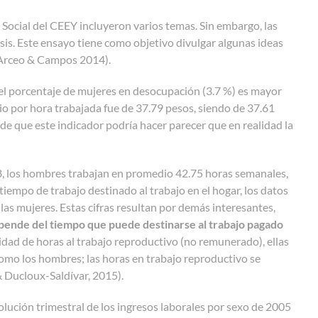
Social del CEEY incluyeron varios temas. Sin embargo, las
isis. Este ensayo tiene como objetivo divulgar algunas ideas
 (Arceo & Campos 2014).
el porcentaje de mujeres en desocupación (3.7 %) es mayor
dio por hora trabajada fue de 37.79 pesos, siendo de 37.61
 que este indicador podría hacer parecer que en realidad la
8, los hombres trabajan en promedio 42.75 horas semanales,
tiempo de trabajo destinado al trabajo en el hogar, los datos
las mujeres. Estas cifras resultan por demás interesantes,
epende del tiempo que puede destinarse al trabajo pagado
idad de horas al trabajo reproductivo (no remunerado), ellas
como los hombres; las horas en trabajo reproductivo se
 Ducloux-Saldívar, 2015).
ución trimestral de los ingresos laborales por sexo de 2005