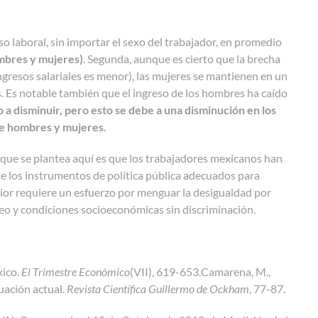
so laboral, sin importar el sexo del trabajador, en promedio
mbres y mujeres)
. Segunda, aunque es cierto que la brecha
ingresos salariales es menor), las mujeres se mantienen en un
s. Es notable también que el ingreso de los hombres ha caído
o a disminuir, pero esto se debe a una disminución en los
tre hombres y mujeres.
ea que se plantea aquí es que los trabajadores mexicanos han
e los instrumentos de política pública adecuados para
erior requiere un esfuerzo por menguar la desigualdad por
o y condiciones socioeconómicas sin discriminación.
xico.
El Trimestre Económico
(VII), 619-653.
Camarena, M.,
uación actual.
Revista Científica Guillermo de Ockham
, 77-87.