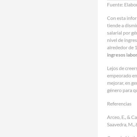
Fuente: Elabo
Con esta info
tiende a dismi
salarial por g
nivel de ingre
alrededor de 1
ingresos labo
Lejos de creer
empeorado en 
mejorar, en ge
género para q
Referencias
Arceo, E., & C
Saavedra, M., 