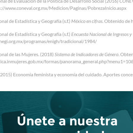
al de Evaluación de la Política de Desarrollo Social (2016)
CONE
s://www.coneval.org.mx/Medicion/Paginas/PobrezaInicio.aspx
nal de Estadística y Geografía (s.f.)
México en cifras
. Obtenido de 
nal de Estadística y Geografía (s.f.)
Encuesta Nacional de Ingresos 
negi.org.mx/programas/enigh/tradicional/1984/
onal de las Mujeres. (2018)
Sistema de Indicadores de Género
. Obte
istica.inmujeres.gob.mx/formas/panorama_general.php?menu1=
(2015) Economía feminista y economía del cuidado. Aportes concep