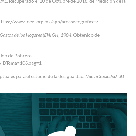
VAL
. Recuperado el 10 de Octubre de 2018, de Medición de la
https://www.inegi.org.mx/app/areasgeograficas/
y Gastos de los Hogares (ENIGH) 1984
. Obtenido de
nido de Pobreza:
10&IDTema=10&pag=1
tuales para el estudio de la desigualdad.
Nueva Sociedad
, 30-