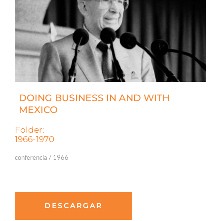
DOING BUSINESS IN AND WITH
MEXICO
Folder:
1966-1970
conferencia / 1966
DESCARGAR