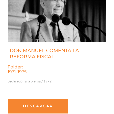
DON MANUEL COMENTA LA
REFORMA FISCAL
Folder:
1971-1975
declaración a la prensa / 1972
DESCARGAR