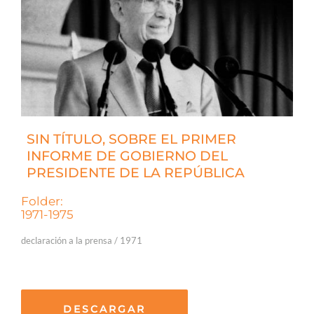
SIN TÍTULO, SOBRE EL PRIMER
INFORME DE GOBIERNO DEL
PRESIDENTE DE LA REPÚBLICA
Folder:
1971-1975
declaración a la prensa / 1971
DESCARGAR