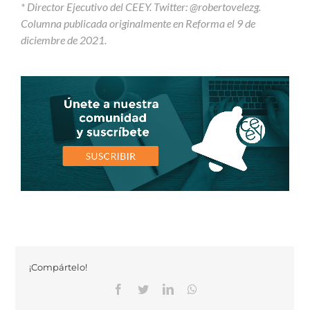
* Director Ejecutivo del CEEY. Twitter: @robertovelezg.
Columna publicada originalmente en Reforma el 9 de
diciembre de 2021.
¡Compártelo!
Facebook
Twitter
Linkedin
Whatsapp