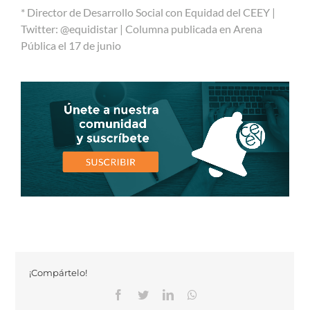
* Director de Desarrollo Social con Equidad del CEEY |
Twitter: @equidistar | Columna publicada en Arena
Pública el 17 de junio
¡Compártelo!
Facebook
Twitter
Linkedin
Whatsapp