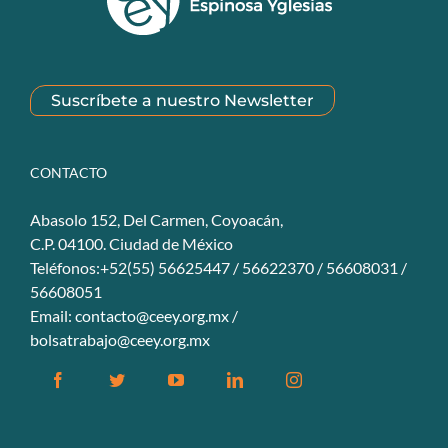
Suscríbete a nuestro Newsletter
CONTACTO
Abasolo 152, Del Carmen, Coyoacán,
C.P. 04100. Ciudad de México
Teléfonos:+52(55) 56625447 / 56622370 / 56608031 /
56608051
Email:
contacto@ceey.org.mx
/
bolsatrabajo@ceey.org.mx
Facebook
Twitter
YouTube
Linkedin
Instagram