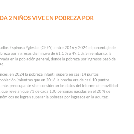
ADA 2 NIÑOS VIVE EN POBREZA POR
udios Espinosa Yglesias (CEEY), entre 2016 y 2024 el porcentaje de
obreza por ingresos disminuyó de 61.1 % a 49.1 %. Sin embargo, la
vada en la población general, donde la pobreza por ingresos pasó de
24.
ances, en 2024 la pobreza infantil superó en casi 14 puntos
a población (mientras que en 2016 la brecha era de casi 10 puntos
 más preocupante si se consideran los datos del Informe de movilidad
 que revelan que 73 de cada 100 personas nacidas en el 20 % de
ómicos no logran superar la pobreza por ingresos en la adultez.