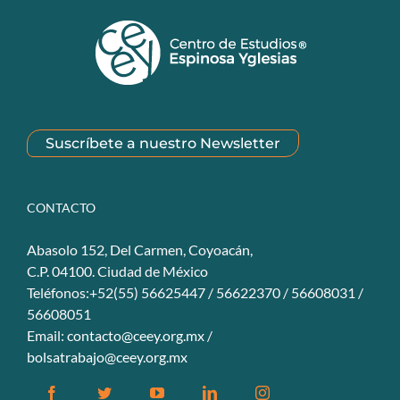
Suscríbete a nuestro Newsletter
CONTACTO
Abasolo 152, Del Carmen, Coyoacán,
C.P. 04100. Ciudad de México
Teléfonos:+52(55) 56625447 / 56622370 / 56608031 /
56608051
Email:
contacto@ceey.org.mx
/
bolsatrabajo@ceey.org.mx
Facebook
Twitter
YouTube
Linkedin
Instagram