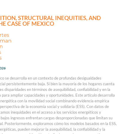
ITION, STRUCTURAL INEQUITIES, AND
THE CASE OF MEXICO
rtes
dman
án
s
s
2026
ico se desarrolla en un contexto de profundas desigualdades
cial persistentemente baja. Si bien la mayoría de los hogares cuenta
es disparidades en términos de asequibilidad, confiabilidad y en la
a para ampliar capacidades y oportunidades. Este artículo desarrolla
 energética con la movilidad social combinando evidencia empírica
perspectiva de la economía social y solidaria (ESS). Con datos de
mos inequidades en el acceso a los servicios energéticos y
bajos ingresos enfrentan cargas desproporcionadas que limitan su
al. Posteriormente, exploramos cómo los modelos basados en la ESS,
ergéticas, pueden mejorar la asequibilidad, la confiabilidad y la