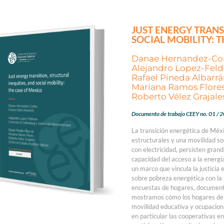
JUST ENERGY TRANS
SOCIAL MOBILITY: 
Danae Hernandez-Co
Alejandro Lopez-Fel
Rafael Pineda Albarr
Mariana Ramos Flore
Roberto Vélez Grajale
Documento de trabajo CEEY no. 01 / 
La transición energética de Méx
estructurales y una movilidad so
con electricidad, persisten grand
capacidad del acceso a la energí
un marco que vincula la justicia
sobre pobreza energética con la 
encuestas de hogares, documenta
mostramos cómo los hogares de 
movilidad educativa y ocupacion
en particular las cooperativas en