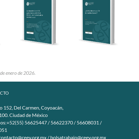
 de enero de 2026.
CTO
o 152, Del Carmen, Coyoacán,
4100. Ciudad de México
nos:+52(55) 56625447 / 56622370 / 56608031 /
051
contacto@ceey.org.mx
/
bolsatrabajo@ceey.org.mx