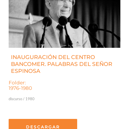
INAUGURACIÓN DEL CENTRO
BANCOMER. PALABRAS DEL SEÑOR
ESPINOSA
Folder:
1976-1980
discurso / 1980
DESCARGAR