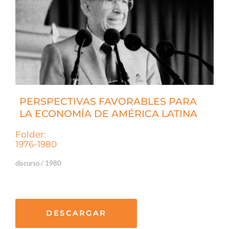
PERSPECTIVAS FAVORABLES PARA
LA ECONOMÍA DE AMÉRICA LATINA
Folder:
1976-1980
discurso / 1980
DESCARGAR