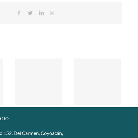
Facebook
Twitter
Linkedin
Whatsapp
CTO
o 152, Del Carmen, Coyoacán,