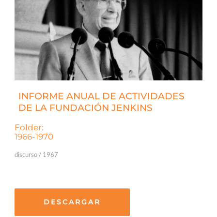
INFORME ANUAL DE ACTIVIDADES
DE LA FUNDACIÓN JENKINS
Folder:
1966-1970
discurso / 1967
DESCARGAR