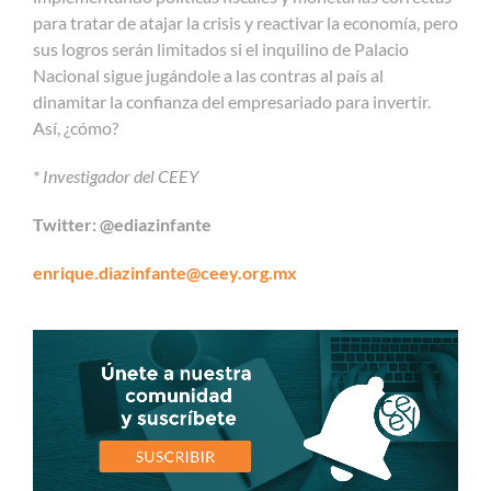
para tratar de atajar la crisis y reactivar la economía, pero
sus logros serán limitados si el inquilino de Palacio
Nacional sigue jugándole a las contras al país al
dinamitar la confianza del empresariado para invertir.
Así, ¿cómo?
*
Investigador del CEEY
Twitter: @ediazinfante
enrique.diazinfante@ceey.org.mx