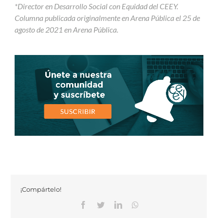
*Director en Desarrollo Social con Equidad del CEEY.
Columna publicada originalmente en Arena Pública el 25 de
agosto de 2021 en Arena Pública.
¡Compártelo!
Facebook
Twitter
Linkedin
Whatsapp