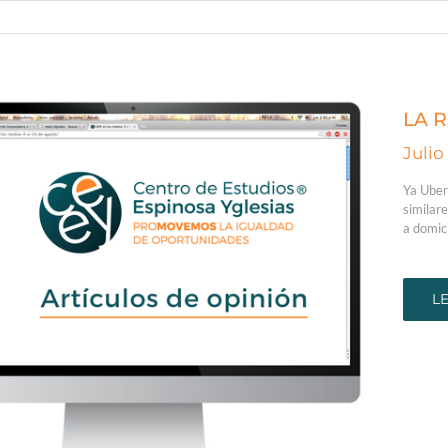
LA 
Julio
Ya Uber
similar
a domic
L