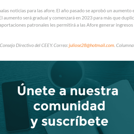
las noticias para las afore. El año pasado se aprobó un aumento en
El aumento será gradual y comenzará en 2023 para más que duplica
 aportaciones patronales les permitirá a las Afore generar ingresos
 Consejo Directivo del CEEY. Correo:
juliose28@hotmail.com
. Columna