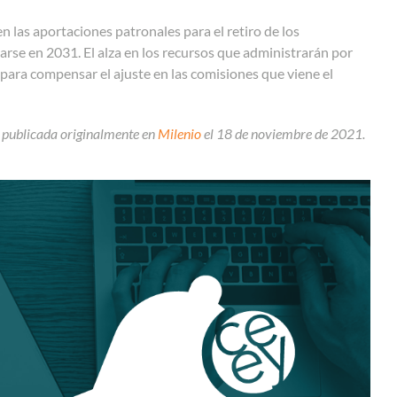
 las aportaciones patronales para el retiro de los
rse en 2031. El alza en los recursos que administrarán por
 para compensar el ajuste en las comisiones que viene el
 publicada originalmente en
Milenio
el 18 de noviembre de 2021.