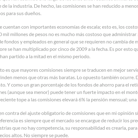
 de la industria. De hecho, las comisiones se han reducido a menos
os para sus dueños.
ue cuentan con importantes economías de escala; esto es, los cos
 mil millones de pesos no es mucho más costoso que administrar 5
e fondos y empleados en general que se requieren no cambia de ma
ore se han multiplicado por cinco de 2009 a la fecha. Es por esto 
han partido a la mitad en el mismo periodo.
o es que mayores comisiones siempre se traducen en mejor servici
rinden menos que otras más baratas. Lo opuesto también ocurre. D
sto. Y como un gran porcentaje de los fondos de ahorro para el ret
nes (aunque sea menor) puede tener un fuerte impacto en el monto 
reciente tope a las comisiones elevará 6% la pensión mensual; un
n contra del ajuste obligatorio de comisiones que en mi opinión s
eferencia es siempre que el mercado se encargue de reducir los pre
trias que no hay competencia, su responsabilidad es crearla, par
ecios altos. No siempre se puede.