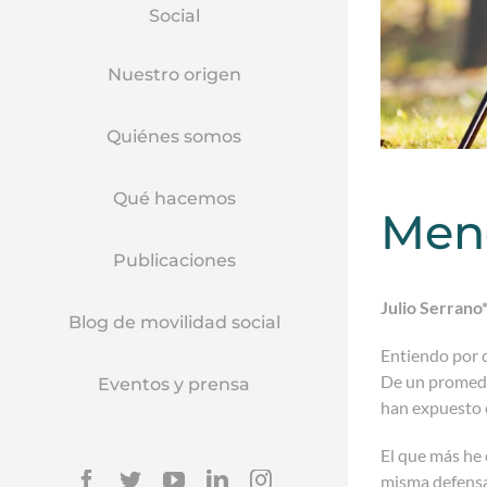
Social
Nuestro origen
Quiénes somos
Qué hacemos
Meno
Publicaciones
Julio Serrano
Blog de movilidad social
Entiendo por q
De un promedi
Eventos y prensa
han expuesto 
El que más he 
Facebook
Twitter
YouTube
Linkedin
Instagram
misma defensa 