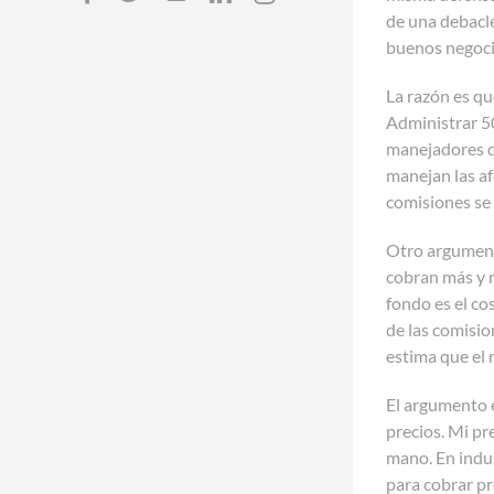
de una debacle
buenos negoci
La razón es q
Administrar 50
manejadores d
manejan las af
comisiones se 
Otro argument
cobran más y 
fondo es el co
de las comisio
estima que el 
El argumento e
precios. Mi pr
mano. En indus
para cobrar pr