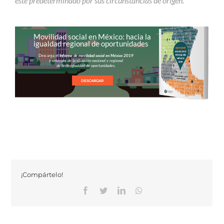
esté predeterminado por sus circunstancias de origen.
Movilidad social en México: hacia la
igualdad regional de oportunidades
Descarga el
Informe de movilidad social en México 2019
y entérate de la situación nacional y regional
de la desigualdad de oportunidades.
DESCARGAR
¡Compártelo!
Facebook
Twitter
Linkedin
Whatsapp