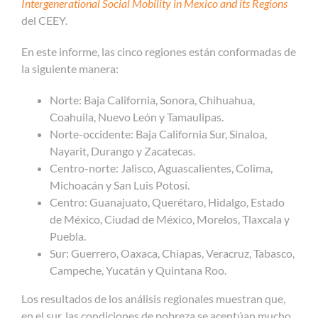
Intergenerational Social Mobility in Mexico and its Regions
del CEEY.
En este informe, las cinco regiones están conformadas de
la siguiente manera:
Norte: Baja California, Sonora, Chihuahua,
Coahuila, Nuevo León y Tamaulipas.
Norte-occidente: Baja California Sur, Sinaloa,
Nayarit, Durango y Zacatecas.
Centro-norte: Jalisco, Aguascalientes, Colima,
Michoacán y San Luis Potosí.
Centro: Guanajuato, Querétaro, Hidalgo, Estado
de México, Ciudad de México, Morelos, Tlaxcala y
Puebla.
Sur: Guerrero, Oaxaca, Chiapas, Veracruz, Tabasco,
Campeche, Yucatán y Quintana Roo.
Los resultados de los análisis regionales muestran que,
en el sur, las condiciones de pobreza se acentúan mucho