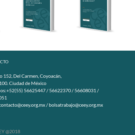
CTO
o 152, Del Carmen, Coyoacán,
4100. Ciudad de México
nos:+52(55) 56625447 / 56622370 / 56608031 /
051
contacto@ceey.org.mx
/
bolsatrabajo@ceey.org.mx
Y @2018