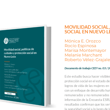
MOVILIDAD SOCIAL,
SOCIAL EN NUEVO 
Mónica E. Orozco
Rocío Espinosa
Marisa Montemayor
Melanie Marchant
Roberto Vélez-Grajale
Documento de trabajo CEEY no. 03 / 
Este estudio busca hacer visibles 
protección social en el estado d
logros de vida de las mujeres en 
con un enfoque de desarrollo hu
remunerados y no remunerados al 
información de la Encuesta ESR
resultados confirman que los ser
la seguridad social a lo largo de