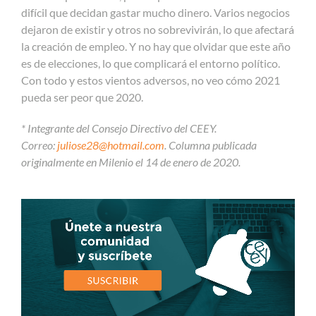
difícil que decidan gastar mucho dinero. Varios negocios
dejaron de existir y otros no sobrevivirán, lo que afectará
la creación de empleo. Y no hay que olvidar que este año
es de elecciones, lo que complicará el entorno político.
Con todo y estos vientos adversos, no veo cómo 2021
pueda ser peor que 2020.
* Integrante del Consejo Directivo del CEEY.
Correo:
juliose28@hotmail.com
. Columna publicada
originalmente en Milenio el 14 de enero de 2020.