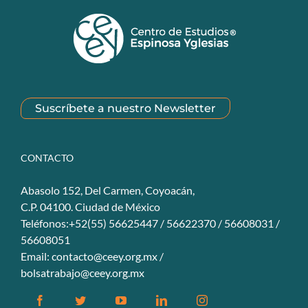
Suscríbete a nuestro Newsletter
CONTACTO
Abasolo 152, Del Carmen, Coyoacán,
C.P. 04100. Ciudad de México
Teléfonos:+52(55) 56625447 / 56622370 / 56608031 /
56608051
Email:
contacto@ceey.org.mx
/
bolsatrabajo@ceey.org.mx
Facebook
Twitter
YouTube
Linkedin
Instagram