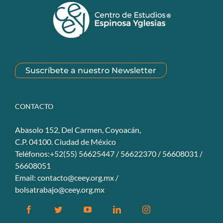
Suscríbete a nuestro Newsletter
CONTACTO
Abasolo 152, Del Carmen, Coyoacán,
C.P. 04100. Ciudad de México
Teléfonos:+52(55) 56625447 / 56622370 / 56608031 /
56608051
Email:
contacto@ceey.org.mx
/
bolsatrabajo@ceey.org.mx
Facebook
Twitter
YouTube
Linkedin
Instagram