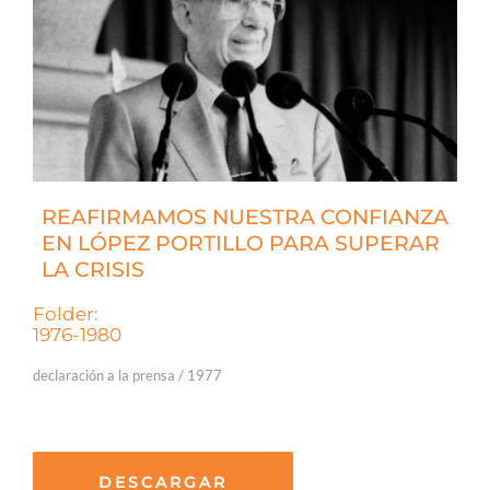
REAFIRMAMOS NUESTRA CONFIANZA
EN LÓPEZ PORTILLO PARA SUPERAR
LA CRISIS
Folder:
1976-1980
declaración a la prensa / 1977
DESCARGAR