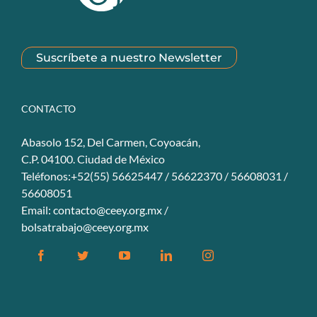
Suscríbete a nuestro Newsletter
CONTACTO
Abasolo 152, Del Carmen, Coyoacán,
C.P. 04100. Ciudad de México
Teléfonos:+52(55) 56625447 / 56622370 / 56608031 /
56608051
Email:
contacto@ceey.org.mx
/
bolsatrabajo@ceey.org.mx
Facebook
Twitter
YouTube
Linkedin
Instagram