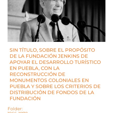
SIN TÍTULO, SOBRE EL PROPÓSITO
DE LA FUNDACIÓN JENKINS DE
APOYAR EL DESARROLLO TURÍSTICO
EN PUEBLA, CON LA
RECONSTRUCCIÓN DE
MONUMENTOS COLONIALES EN
PUEBLA Y SOBRE LOS CRITERIOS DE
DISTRIBUCIÓN DE FONDOS DE LA
FUNDACIÓN
Folder: