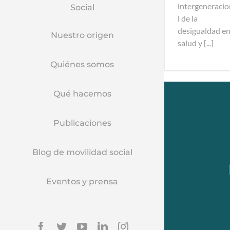
intergeneraci
Social
l de la
desigualdad e
Nuestro origen
salud y [...]
Quiénes somos
Qué hacemos
Publicaciones
Blog de movilidad social
Eventos y prensa
Facebook
Twitter
YouTube
Linkedin
Instagram