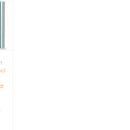
n
ci
d
n