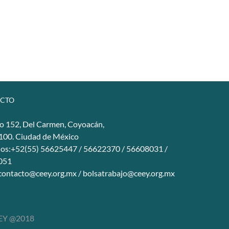
CTO
o 152, Del Carmen, Coyoacán,
4100. Ciudad de México
nos:+52(55) 56625447 / 56622370 / 56608031 /
051
contacto@ceey.org.mx
/
bolsatrabajo@ceey.org.mx
Y @2018