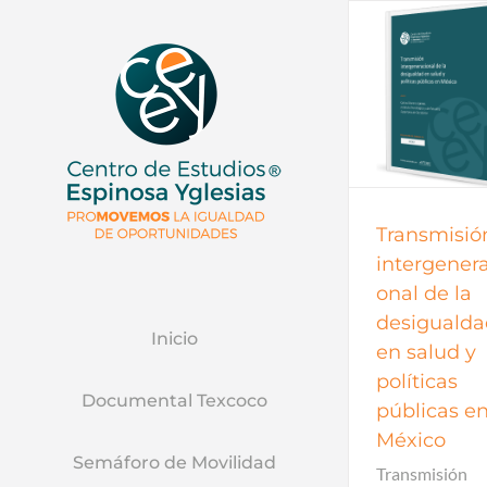
Documentos de trabajo
Documentos de trabajo
2017
todos
Transmisió
intergenera
onal de la
desigualda
Inicio
en salud y
políticas
Documental Texcoco
públicas e
México
Semáforo de Movilidad
Transmisión