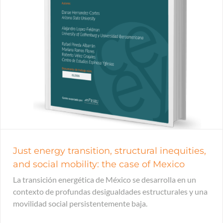
Just energy transition, structural inequities,
and social mobility: the case of Mexico
La transición energética de México se desarrolla en un
contexto de profundas desigualdades estructurales y una
movilidad social persistentemente baja.