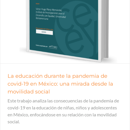
La educación durante la pandemia de
covid-19 en México: una mirada desde la
movilidad social
Este trabajo analiza las consecuencias de la pandemia de
covid-19 en la educación de niñas, niños y adolescentes
en México, enfocándose en su relación con la movilidad
social.