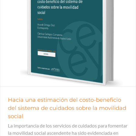
Hacia una estimación del costo-beneficio
del sistema de cuidados sobre la movilidad
social
La importancia de los servicios de cuidados para fomentar
la movilidad social ascendente ha sido evidenciada en