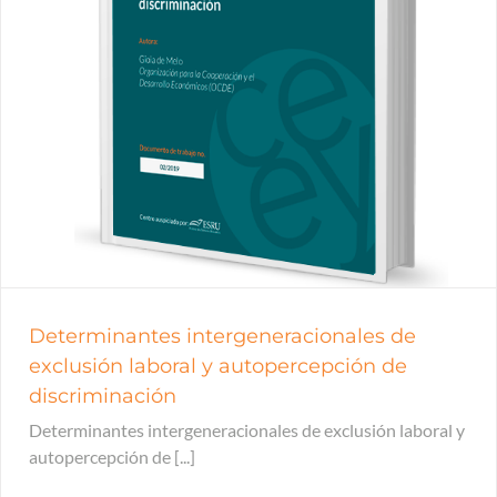
Determinantes intergeneracionales de
exclusión laboral y autopercepción de
discriminación
Determinantes intergeneracionales de exclusión laboral y
autopercepción de [...]