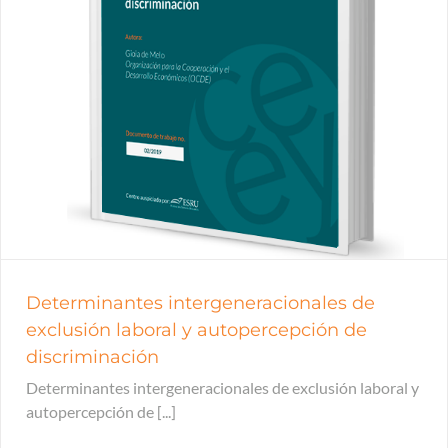
Determinantes intergeneracionales de
exclusión laboral y autopercepción de
discriminación
Determinantes intergeneracionales de exclusión laboral y
autopercepción de [...]