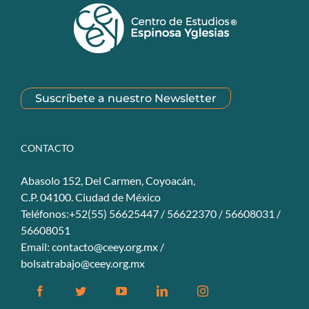
Suscríbete a nuestro Newsletter
CONTACTO
Abasolo 152, Del Carmen, Coyoacán,
C.P. 04100. Ciudad de México
Teléfonos:+52(55) 56625447 / 56622370 / 56608031 /
56608051
Email:
contacto@ceey.org.mx
/
bolsatrabajo@ceey.org.mx
Facebook
Twitter
YouTube
Linkedin
Instagram