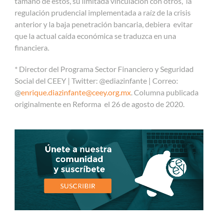
tamaño de estos, su limitada vinculación con otros, la
regulación prudencial implementada a raíz de la crisis
anterior y la baja penetración bancaria, debiera evitar
que la actual caída económica se traduzca en una
financiera.
* Director del Programa Sector Financiero y Seguridad
Social del CEEY | Twitter:
@ediazinfante | Correo:
@
enrique.diazinfante@ceey.org.mx
.
Columna publicada
originalmente en Reforma el 26 de agosto de 2020.