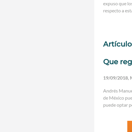
expuso que los
respecto a est
Artícul
Que reg
19/09/2018, M
Andrés Manuel 
de México pued
puede optar po