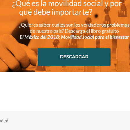
¿Qué es la movilidad social y por
qué debe importarte?
¿Quieres saber cuáles son los verdaderos problemas
de nuestro país? Descarga el libro gratuito
El México del 2018: Movilidad social para el bienestar
DESCARGAR
elo!