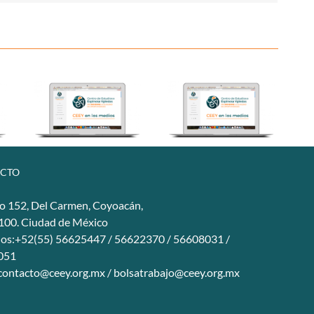
CTO
o 152, Del Carmen, Coyoacán,
4100. Ciudad de México
nos:+52(55) 56625447 / 56622370 / 56608031 /
051
contacto@ceey.org.mx
/
bolsatrabajo@ceey.org.mx