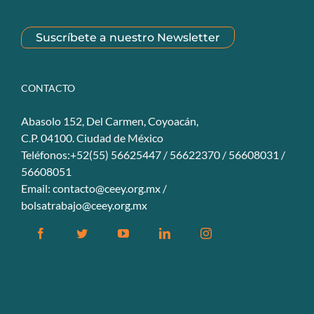
Suscríbete a nuestro Newsletter
CONTACTO
Abasolo 152, Del Carmen, Coyoacán,
C.P. 04100. Ciudad de México
Teléfonos:+52(55) 56625447 / 56622370 / 56608031 /
56608051
Email:
contacto@ceey.org.mx
/
bolsatrabajo@ceey.org.mx
Facebook
Twitter
YouTube
Linkedin
Instagram