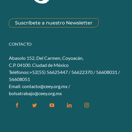
Suscríbete a nuestro Newsletter
CONTACTO
Abasolo 152, Del Carmen, Coyoacán,
C.P. 04100. Ciudad de México
Teléfonos:+52(55) 56625447 / 56622370 / 56608031 /
56608051
Email:
contacto@ceey.org.mx
/
bolsatrabajo@ceey.org.mx
Facebook
Twitter
YouTube
Linkedin
Instagram