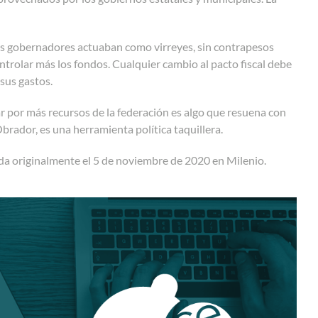
s gobernadores actuaban como virreyes, sin contrapesos
ontrolar más los fondos. Cualquier cambio al pacto fiscal debe
 sus gastos.
ar por más recursos de la federación es algo que resuena con
rador, es una herramienta política taquillera.
da originalmente el 5 de noviembre de 2020 en Milenio.