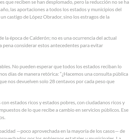
les que reciben se han desplomado, pero la reducción no se ha
 año, las aportaciones a todos los estados y municipios del
 un castigo de López Obrador, sino los estragos de la
de la época de Calderón; no es una ocurrencia del actual
la pena considerar estos antecedentes para evitar
ables. No pueden esperar que todos los estados reciban lo
nos días de manera retórica: “¿Hacemos una consulta pública
e que nos devuelven solo 28 centavos por cada peso que
 con estados ricos y estados pobres, con ciudadanos ricos y
puestos de lo que recibe a cambio en servicios públicos. Ese
dos.
 capacidad —poco aprovechada en la mayoría de los casos— de
provechados por los gobiernos estatales y municipales. La