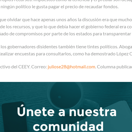
 ningún político le gusta pagar el precio de recaudar fondos.
ue olvidar que hace apenas unos años la discusión era que mucho
de los recursos, y que lo que debía hacer el gobierno federal era c
ado de compromisos por parte de los estados para transparentar
 los gobernadores disidentes también tiene tintes políticos. Abog
Realizar encuestas para consultarlos, como ha demostrado López Ob
ectivo del CEEY. Correo:
juliose28@hotmail.com
. Columna publica