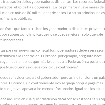
la frustración de los gobernadores disidentes. Los recursos federa
 estados: el golpe ha sido general. En los primeros nueve meses del
ducido en más de 80 mil millones de pesos. La causa principal no es
as finanzas públicas.
rdo fiscal que tanto critican los gobernadores disidentes proviene 
, por supuesto, no implica que no se pueda mejorar, solo que vale 
es innecesarias.
tas para un nuevo marco fiscal, los gobernadores deben ser razon
ribuyen a la Federación. El Bronco, por ejemplo, preguntó hace u
i seguimos siendo los que más le damos a la Federación, a pesar d
ue Nuevo León se quede con lo que contribuye?”
uede ser evidente para el gobernador, pero así no funciona un país
res. Es como si un contribuyente rico se queja porque paga más im
e el objetivo: apoyar a los menos afortunados. Igual con los esta
be incluirse en cualquier discusión fiscal con los estados es su
ropios recursos. Impuestos como la tenencia y el predial son desa