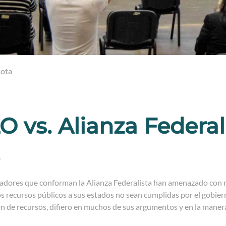
Rota
 vs. Alianza Federal
*
adores que conforman la Alianza Federalista han amenazado con r
s recursos públicos a sus estados no sean cumplidas por el gobiern
ón de recursos, difiero en muchos de sus argumentos y en la maner