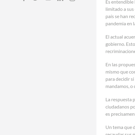
Es entendible 
limitado a sus
país se han re
pandemia en l
El actual acue
gobierno. Esto
recriminacion
En las propues
mismo que cont
para decidir s
mandamos, o q
La respuesta p
ciudadanos pob
es precisament
Un tema que de
recaudar sus p