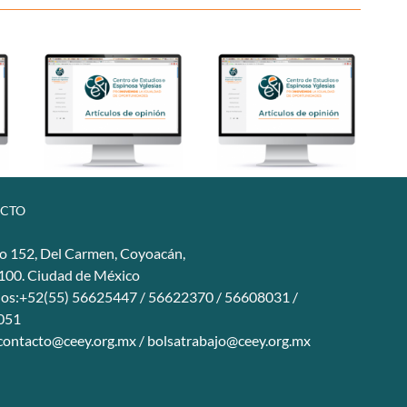
CTO
o 152, Del Carmen, Coyoacán,
4100. Ciudad de México
nos:+52(55) 56625447 / 56622370 / 56608031 /
051
contacto@ceey.org.mx
/
bolsatrabajo@ceey.org.mx