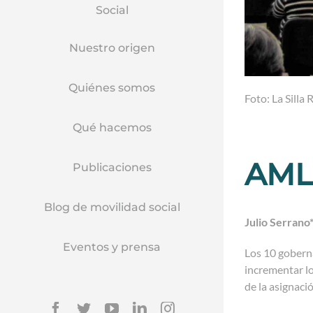
Social
Nuestro origen
Quiénes somos
Foto: La Silla 
Qué hacemos
AMLO
Publicaciones
Blog de movilidad social
Julio Serrano
Eventos y prensa
Los 10 gobern
incrementar lo
de la asignaci
Facebook
Twitter
YouTube
Linkedin
Instagram