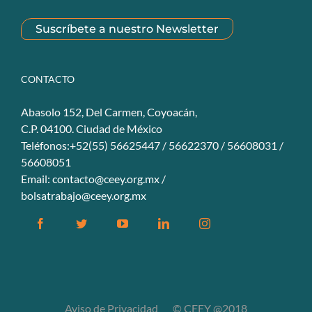
Suscríbete a nuestro Newsletter
CONTACTO
Abasolo 152, Del Carmen, Coyoacán,
C.P. 04100. Ciudad de México
Teléfonos:+52(55) 56625447 / 56622370 / 56608031 /
56608051
Email:
contacto@ceey.org.mx
/
bolsatrabajo@ceey.org.mx
Facebook
Twitter
YouTube
Linkedin
Instagram
Aviso de Privacidad
© CEEY @2018