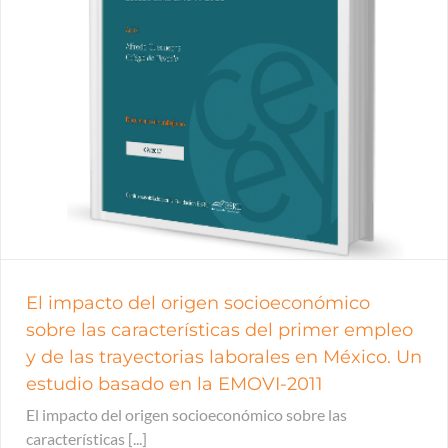
El impacto del origen socioeconómico
sobre las características del primer empleo
y de las trayectorias laborales en México. Un
estudio basado en la EMOVI-2011
El impacto del origen socioeconómico sobre las
características [...]