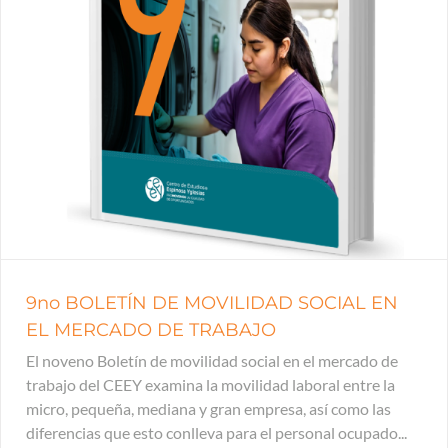
9no BOLETÍN DE MOVILIDAD SOCIAL EN
EL MERCADO DE TRABAJO
El noveno Boletín de movilidad social en el mercado de
trabajo del CEEY examina la movilidad laboral entre la
micro, pequeña, mediana y gran empresa, así como las
diferencias que esto conlleva para el personal ocupado...