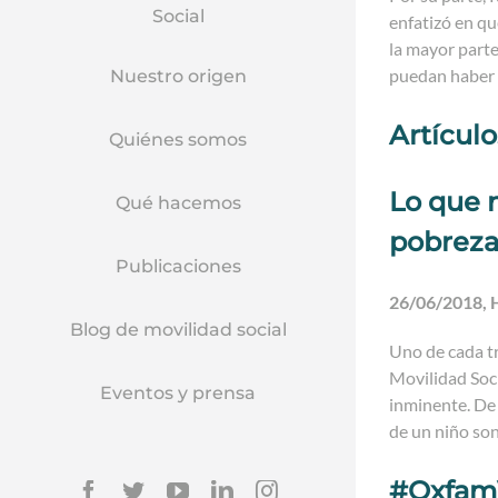
Social
enfatizó en qu
la mayor parte
puedan haber 
Nuestro origen
Artícul
Quiénes somos
Lo que 
Qué hacemos
pobreza
Publicaciones
26/06/2018, 
Blog de movilidad social
Uno de cada t
Movilidad Soci
Eventos y prensa
inminente. De 
de un niño son
#OxfamV
Facebook
Twitter
YouTube
Linkedin
Instagram