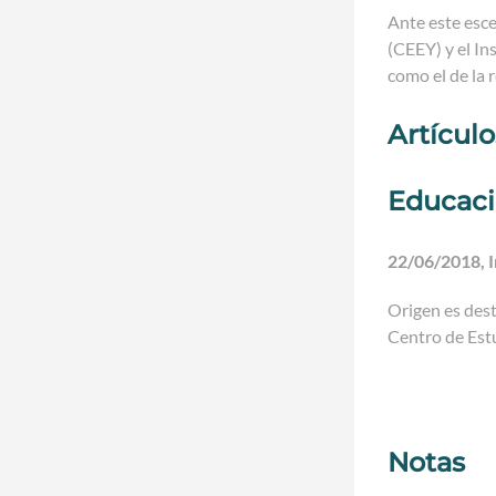
Ante este esce
(CEEY) y el In
como el de la 
Artícul
Educació
22/06/2018, I
Origen es dest
Centro de Estu
Notas