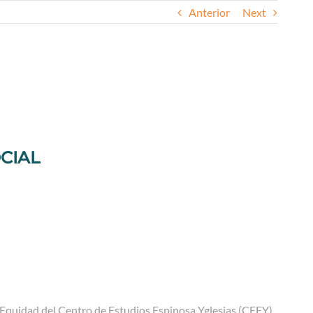
Anterior
Next
CIAL
n Equidad del Centro de Estudios Espinosa Yglesias (CEEY),