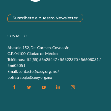
Suscríbete a nuestro Newsletter
CONTACTO
Abasolo 152, Del Carmen, Coyoacán,
C.P. 04100. Ciudad de México
Teléfonos:+52(55) 56625447 / 56622370 / 56608031 /
56608051
Email:
contacto@ceey.org.mx
/
bolsatrabajo@ceey.org.mx
Facebook
Twitter
YouTube
Linkedin
Instagram