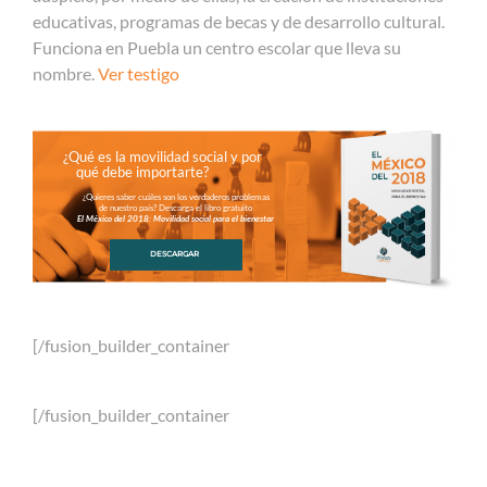
educativas, programas de becas y de desarrollo cultural.
Funciona en Puebla un centro escolar que lleva su
nombre.
Ver testigo
¿Qué es la movilidad social y por
qué debe importarte?
¿Quieres saber cuáles son los verdaderos problemas
de nuestro país? Descarga el libro gratuito
El México del 2018: Movilidad social para el bienestar
DESCARGAR
[/fusion_builder_container
[/fusion_builder_container